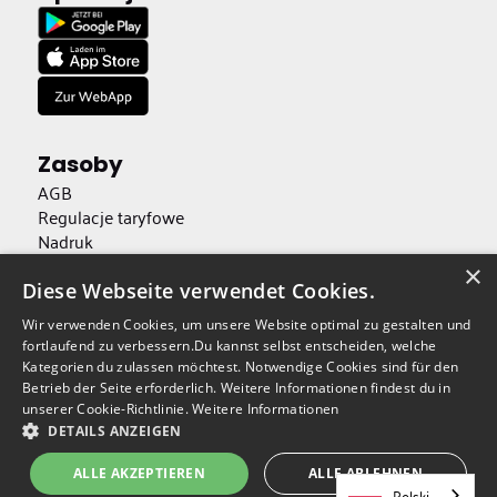
Zasoby
AGB
Regulacje taryfowe
Nadruk
Ochrona danych
×
Dostępność
Diese Webseite verwendet Cookies.
Wir verwenden Cookies, um unsere Website optimal zu gestalten und
Pobieranie kluczy publicznych
fortlaufend zu verbessern.Du kannst selbst entscheiden, welche
Kategorien du zulassen möchtest. Notwendige Cookies sind für den
Anuluj umowy tutaj
Betrieb der Seite erforderlich. Weitere Informationen findest du in
unserer Cookie-Richtlinie.
Weitere Informationen
DETAILS ANZEIGEN
Wykonane z
w Monachium
© 2025 Golden Web Age
ALLE AKZEPTIEREN
ALLE ABLEHNEN
Polski